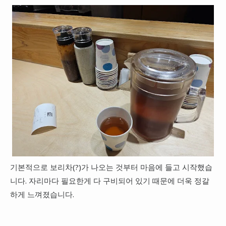
기본적으로 보리차(?)가 나오는 것부터 마음에 들고 시작했습
니다. 자리마다 필요한게 다 구비되어 있기 때문에 더욱 정갈
하게 느껴졌습니다.