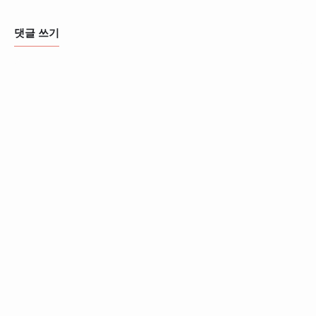
댓글 쓰기