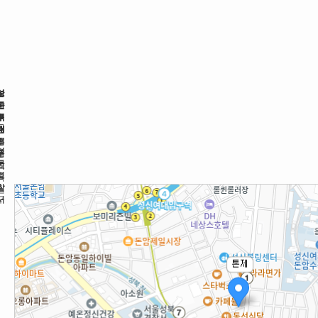
성
성
보
보
안
성
보
성
성
성
성
성
성
성
신
신
문
문
암
신
문
북
북
신
신
북
북
북
2
여
여
역
역
역
여
구
구
여
여
구
구
구
교
대
대
대
청
청
대
대
청
청
청
입
입
평
후
후
성
성
경
구
구
생
문
문
북
북
동
역
역
교
경
경
고
육
찰
찰
입
원
서
서
구