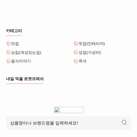
카테고리
맛집
멋집(인테리어)
상집(개성있는집)
성집(가성비)
음식이야기
즉석
내일 먹을 로켓프레쉬