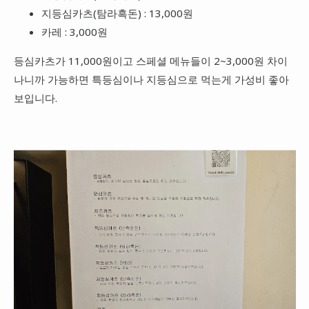
지등심카츠(탐라흑돈) : 13,000원
카레 : 3,000원
등심카츠가 11,000원이고 스페셜 메뉴들이 2~3,000원 차이
나니까 가능하면 특등심이나 지등심으로 먹는게 가성비 좋아
보입니다.