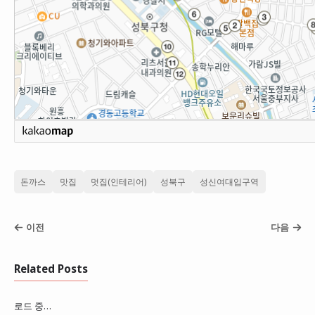
돈까스
맛집
멋집(인테리어)
성북구
성신여대입구역
이전
다음
Related Posts
로드 중…