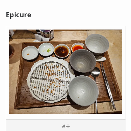
Epicure
완 돈