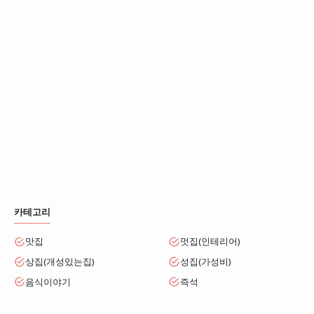
카테고리
맛집
멋집(인테리어)
상집(개성있는집)
성집(가성비)
음식이야기
즉석