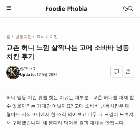
Foodie Phobia
맛집
홈
냉동치킨
즉석
치킨
멋집(매력)
교촌 허니 느낌 살짝나는 고메 소바바 냉동
관악구
치킨 후기
성집(갓성비)
광진구
광주광역시
상집(특이함)
㉿℉¤¤Ｄ
동대문구
Update:
12 5월 2026
대전광역시
고깃집
동작구
전라남도
돈까스
허니 냉동 치킨 류를 찾는 이유는 대부분... 교촌 허니를 대체 할
성북구
롯데리아
충청남도
수 있을까라는 기대감 아닐까요? 고메 소바바 냉동치킨은 대
라면
영등포구
맘스터치
형마트 시식코너에서 한 조각 먹어보고 너무 그 느낌이 느껴져
일본
이자카야
서 구매했습니다. 세 봉다리 먹어본 결과 대체는 안됩니다.
종로구
버거킹
중국집
성남시
맥도날드