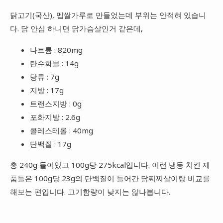
닭고기(국산), 멥쌀가루로 만들었는데 부위는 안적혀 있습니
다. 닭 안심 하니면 닭가슴살인거 같은데,
나트륨 : 820mg
탄수화물 : 14g
당류 : 7g
지방 : 17g
트랜스지방 : 0g
포화지방 : 2.6g
콜레스테롤 : 40mg
단백질 : 17g
총 240g 들어있고 100g당 275kcal입니다. 이런 냉동 치킨 제
품들은 100g당 23g의 단백질이 들어간 닭찌찌살이랑 비교를
해보는 편입니다. 고기함량이 낮지는 않나봅니다.