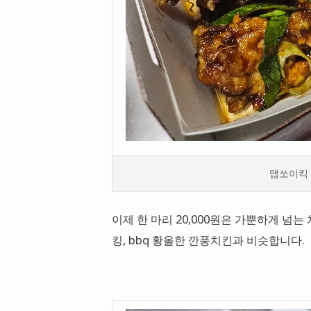
맵쏘이킥 치
이제 한 마리 20,000원은 가뿐하게 넘는
킹, bbq 황올한 깐풍치킨과 비슷합니다.