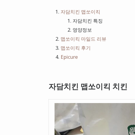
자담치킨 맵쏘이킥
자담치킨 특징
영양정보
맵쏘이킥 마일드 리뷰
맵쏘이킥 후기
Epicure
자담치킨 맵쏘이킥 치킨