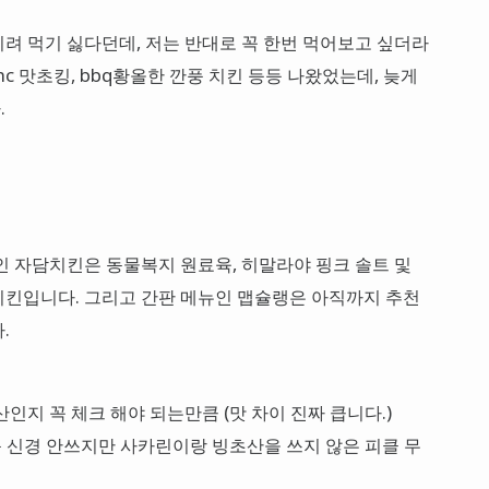
려 먹기 싫다던데, 저는 반대로 꼭 한번 먹어보고 싶더라
hc 맛초킹, bbq황올한 깐풍 치킨 등등 나왔었는데, 늦게
.
인 자담치킨은 동물복지 원료육, 히말라야 핑크 솔트 및
치킨입니다. 그리고 간판 메뉴인 맵슐랭은 아직까지 추천
.
인지 꼭 체크 해야 되는만큼 (맛 차이 진짜 큽니다.)
큰 신경 안쓰지만 사카린이랑 빙초산을 쓰지 않은 피클 무