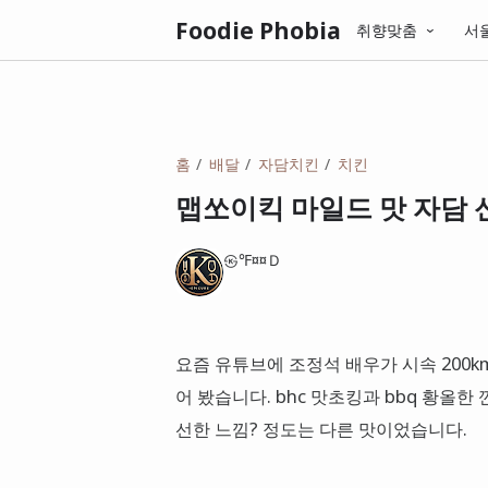
Foodie Phobia
취향맞춤
서
홈
배달
자담치킨
치킨
맵쏘이킥 마일드 맛 자담 
㉿℉¤¤Ｄ
요즘 유튜브에 조정석 배우가 시속 200
어 봤습니다. bhc 맛초킹과 bbq 황올한
선한 느낌? 정도는 다른 맛이었습니다.