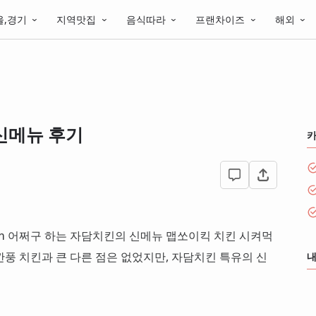
울,경기
지역맛집
음식따라
프랜차이즈
해외
신메뉴 후기
km 어쩌구 하는 자담치킨의 신메뉴 맵쏘이킥 치킨 시켜먹
 깐풍 치킨과 큰 다른 점은 없었지만, 자담치킨 특유의 신
내