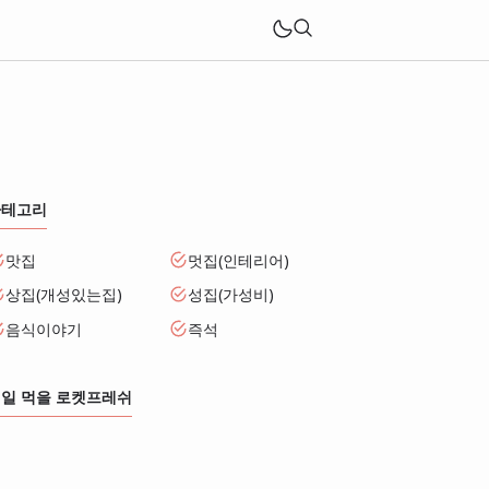
카테고리
맛집
멋집(인테리어)
상집(개성있는집)
성집(가성비)
음식이야기
즉석
일 먹을 로켓프레쉬