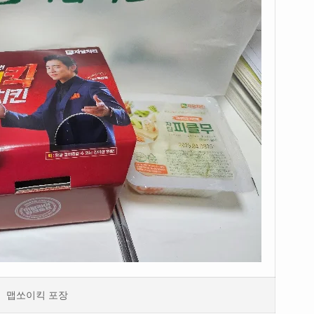
맵쏘이킥 포장