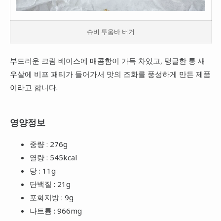
슈비 투움바 버거
부드러운 크림 베이스에 매콤함이 가득 차있고, 탱글한 통 새
우살에 비프 패티가 들어가서 맛의 조화를 풍성하게 만든 제품
이라고 합니다.
영양정보
중량 : 276g
열량 : 545kcal
당 : 11g
단백질 : 21g
포화지방 : 9g
나트륨 : 966mg