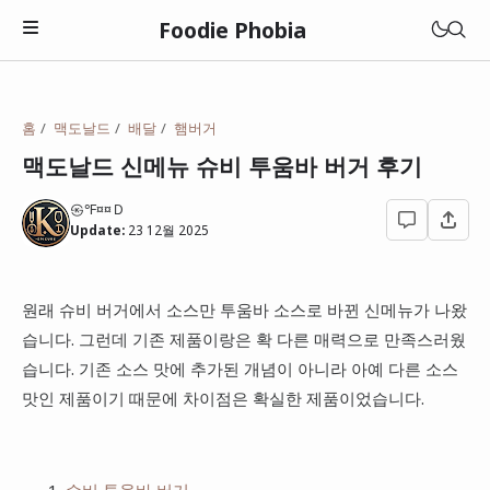
Foodie Phobia
맛집
홈
맥도날드
배달
햄버거
멋집(매력)
맥도날드 신메뉴 슈비 투움바 버거 후기
관악구
성집(갓성비)
㉿℉¤¤Ｄ
광진구
광주광역시
Update:
23 12월 2025
상집(특이함)
동대문구
대전광역시
고깃집
동작구
원래 슈비 버거에서 소스만 투움바 소스로 바뀐 신메뉴가 나왔
전라남도
돈까스
습니다. 그런데 기존 제품이랑은 확 다른 매력으로 만족스러웠
성북구
롯데리아
충청남도
습니다. 기존 소스 맛에 추가된 개념이 아니라 아예 다른 소스
라면
영등포구
맘스터치
맛인 제품이기 때문에 차이점은 확실한 제품이었습니다.
일본
이자카야
종로구
버거킹
중국집
성남시
맥도날드