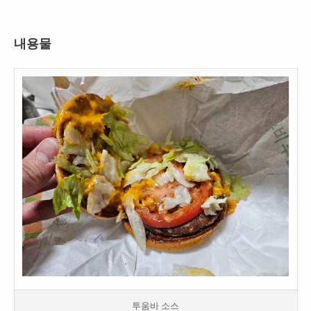
내용물
투움바 소스