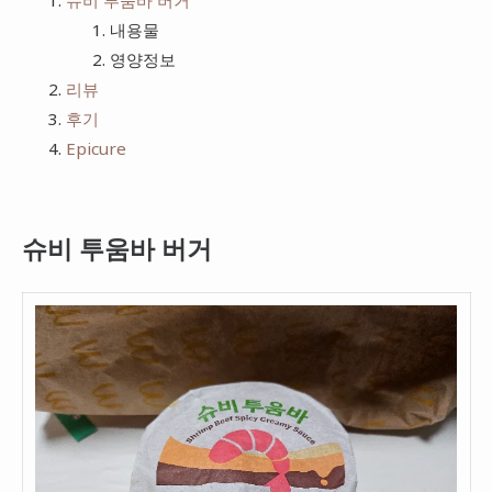
슈비 투움바 버거
치킨
내용물
프랭크버거
영양정보
피자
bhc
리뷰
햄버거
후기
Epicure
슈비 투움바 버거