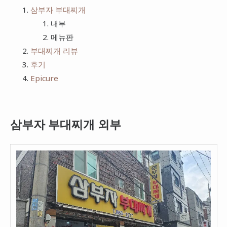
치킨
삼부자 부대찌개
프랭크버거
내부
피자
bhc
메뉴판
햄버거
부대찌개 리뷰
후기
Epicure
삼부자 부대찌개 외부