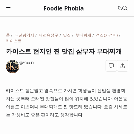
Foodie Phobia
맛집
홈
대전광역시
대전유성구
맛집
부대찌개
성집(가성비)
카이스트
멋집(매력)
관악구
카이스트 현지인 찐 맛집 삼부자 부대찌개
성집(갓성비)
광진구
광주광역시
㉿℉¤¤Ｄ
상집(특이함)
동대문구
대전광역시
고깃집
동작구
전라남도
카이스트 정문말고 옆쪽으로 가시면 학생들이 신입생 환영회
돈까스
성북구
롯데리아
충청남도
하는 곳부터 오래된 맛집들이 많이 위치해 있었습니다. 어은동
라면
영등포구
이름도 이쁘더니 부대찌개도 찐 맛도리 였습니다. 요즘 시세로
맘스터치
일본
는 가성비도 좋은 편이라고 생각합니다.
이자카야
종로구
버거킹
중국집
성남시
맥도날드