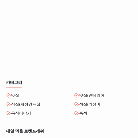
카테고리
맛집
멋집(인테리어)
상집(개성있는집)
성집(가성비)
음식이야기
즉석
내일 먹을 로켓프레쉬