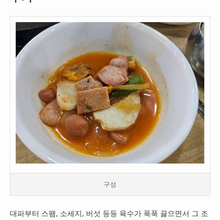
구성
대파부터 스팸, 소세지, 버섯 등등 육수가 푹푹 끓으면서 그 조