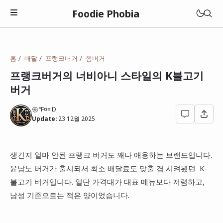
Foodie Phobia
맛집
홈
배달
프랭크버거
햄버거
멋집(매력)
프랭크버거의 너비아니 스타일의 K불고기
관악구
버거
성집(갓성비)
광진구
광주광역시
상집(특이함)
㉿℉¤¤Ｄ
동대문구
Update:
23 12월 2025
대전광역시
고깃집
동작구
전라남도
돈까스
생긴지 얼마 안된 프랭크 버거도 꽤나 애용하는 브랜드입니다.
성북구
롯데리아
충청남도
윤남노 버거가 출시되서 최소 배달료도 맞출 겸 시켜봤던 K-
라면
영등포구
맘스터치
불고기 버거입니다. 일단 가격대가 대표 메뉴보다 저렴하고,
일본
이자카야
남성 기준으로는 적은 양이었습니다.
종로구
버거킹
중국집
성남시
맥도날드