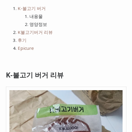
치킨
K-불고기 버거
프랭크버거
내용물
피자
bhc
영양정보
햄버거
K불고기버거 리뷰
후기
Epicure
K-불고기 버거 리뷰