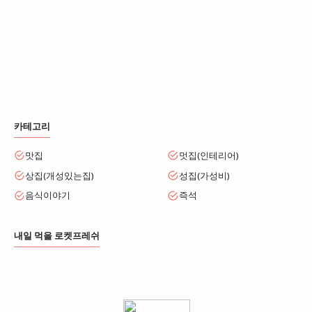
카테고리
맛집
멋집(인테리어)
상집(개성있는집)
성집(가성비)
음식이야기
즉석
내일 먹을 로켓프레쉬