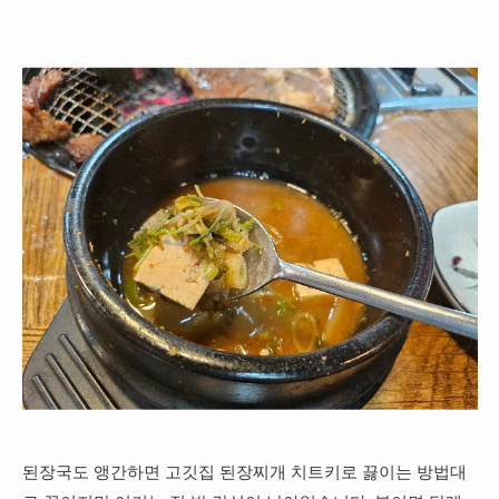
된장국도 앵간하면 고깃집 된장찌개 치트키로 끓이는 방법대