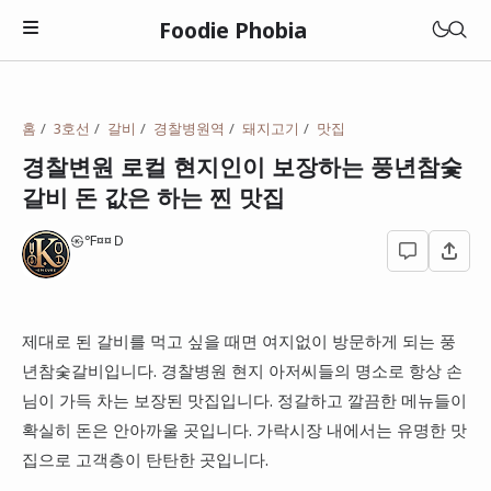
Foodie Phobia
맛집
홈
3호선
갈비
경찰병원역
돼지고기
맛집
멋집(매력)
경찰변원 로컬 현지인이 보장하는 풍년참숯
관악구
갈비 돈 값은 하는 찐 맛집
성집(갓성비)
광진구
광주광역시
상집(특이함)
㉿℉¤¤Ｄ
동대문구
대전광역시
고깃집
동작구
전라남도
돈까스
제대로 된 갈비를 먹고 싶을 때면 여지없이 방문하게 되는 풍
성북구
롯데리아
충청남도
년참숯갈비입니다. 경찰병원 현지 아저씨들의 명소로 항상 손
라면
영등포구
맘스터치
님이 가득 차는 보장된 맛집입니다. 정갈하고 깔끔한 메뉴들이
일본
이자카야
확실히 돈은 안아까울 곳입니다. 가락시장 내에서는 유명한 맛
종로구
버거킹
집으로 고객층이 탄탄한 곳입니다.
중국집
성남시
맥도날드