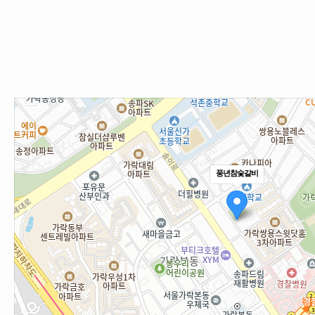
풍년참숯갈비