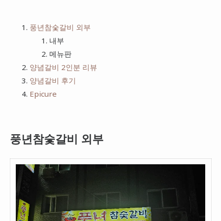
치킨
프랭크버거
풍년참숯갈비 외부
피자
bhc
내부
햄버거
메뉴판
양념갈비 2인분 리뷰
양념갈비 후기
Epicure
풍년참숯갈비 외부