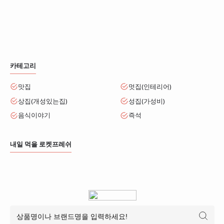
카테고리
맛집
멋집(인테리어)
상집(개성있는집)
성집(가성비)
음식이야기
즉석
내일 먹을 로켓프레쉬