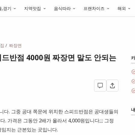
울,경기
지역맛집
음식따라
프랜차이즈
해외
집
짜장면
드반점 4000원 짜장면 말도 안되는
내
다. 그중 공대 쪽문에 위치한 스피드반점은 공대생들의
 가격은 그동안 2배가 올라서 4,000원입니다;;; 그정
책임지는 근본있는 곳입니다.