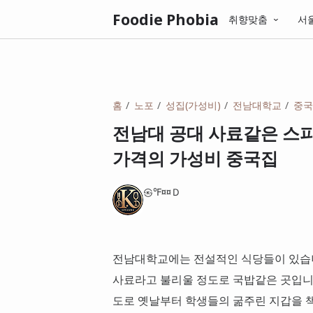
Foodie Phobia
취향맞춤
서
홈
노포
성집(가성비)
전남대학교
중국
전남대 공대 사료같은 스피
가격의 가성비 중국집
㉿℉¤¤Ｄ
전남대학교에는 전설적인 식당들이 있습니
사료라고 불리울 정도로 국밥같은 곳입니다.
도로 옛날부터 학생들의 굶주린 지갑을 