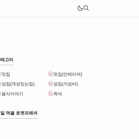
카테고리
맛집
멋집(인테리어)
상집(개성있는집)
성집(가성비)
음식이야기
즉석
일 먹을 로켓프레쉬