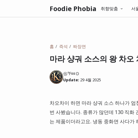
Foodie Phobia
취향맞춤
서
홈
즉석
짜장면
마라 샹궈 소스의 왕 차오 
㉿℉¤¤Ｄ
Update:
29 4월 2025
차오차이 하면 마라 샹궈 소스 하나가 엄청
번 사봤습니다. 종류가 많던데 130 직
는 제품이더라고요. 냉동 중화면 사다가 