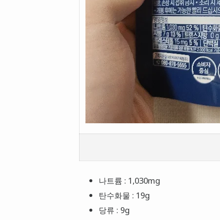
나트륨 : 1,030mg
탄수화물 : 19g
당류 : 9g