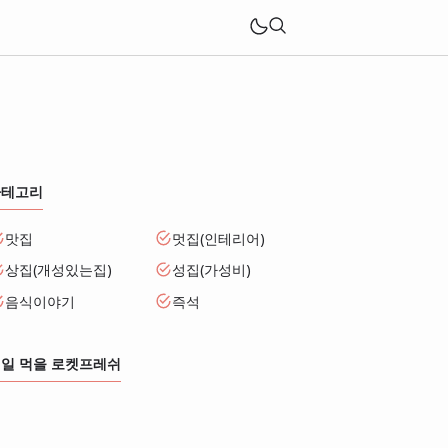
카테고리
맛집
멋집(인테리어)
상집(개성있는집)
성집(가성비)
음식이야기
즉석
일 먹을 로켓프레쉬