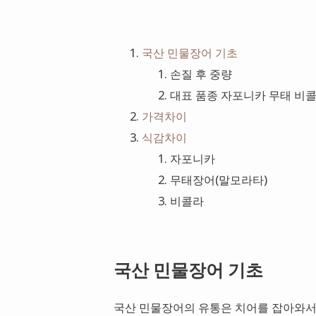
국산 민물장어 기초
손질 후 중량
대표 품종 자포니카 무태 비
가격차이
식감차이
자포니카
무태장어(말모라타)
비콜라
국산 민물장어 기초
국산 민물장어의 유통은 치어를 잡아와서