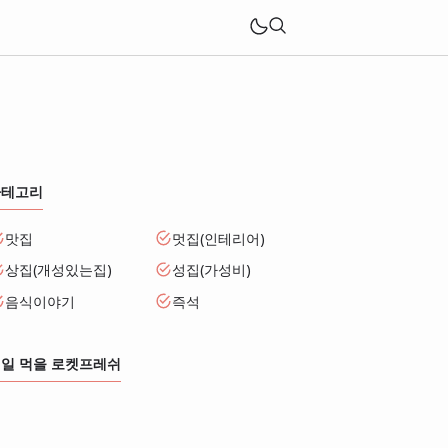
카테고리
맛집
멋집(인테리어)
상집(개성있는집)
성집(가성비)
음식이야기
즉석
일 먹을 로켓프레쉬