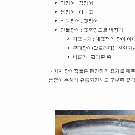
먹장어 : 꼼장어
붕장어 : 아나고
바다장어 : 갯장어
민물장어 : 표준명으로 뱀장어
자포니카 : 대표적인 장어 이
무태장어(말모라타) : 천연
비콜라 : 필리핀 쪽
나머지 장어집들은 왠만하면 표기를 해주니
품종이 흔하게 유통되면서도 구분된 곳이