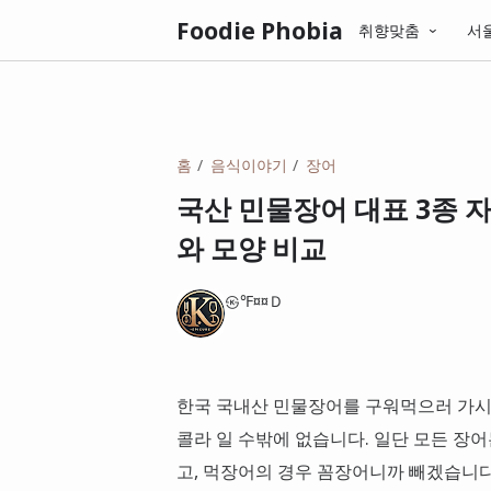
Foodie Phobia
취향맞춤
서
홈
음식이야기
장어
국산 민물장어 대표 3종 
와 모양 비교
㉿℉¤¤Ｄ
한국 국내산 민물장어를 구워먹으러 가시면
콜라 일 수밖에 없습니다. 일단 모든 장
고, 먹장어의 경우 꼼장어니까 빼겠습니다