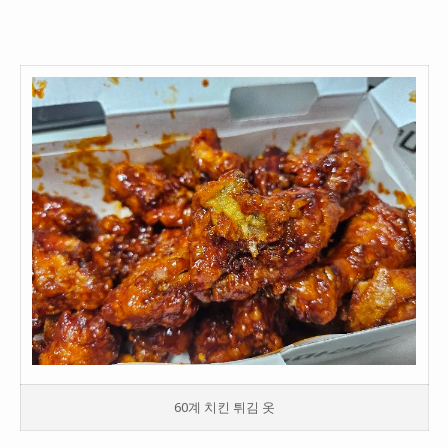
60계 치킨 튀김 옷