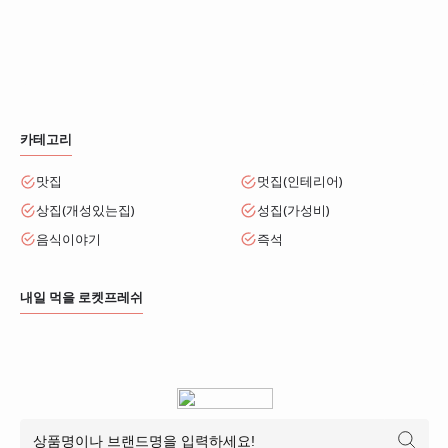
카테고리
맛집
멋집(인테리어)
상집(개성있는집)
성집(가성비)
음식이야기
즉석
내일 먹을 로켓프레쉬