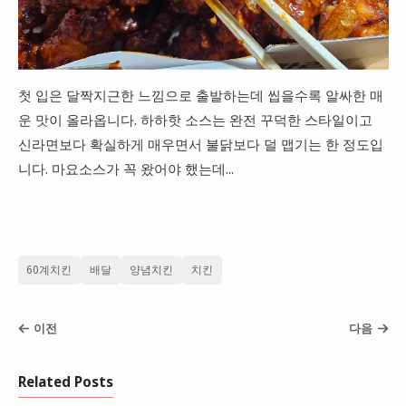
첫 입은 달짝지근한 느낌으로 출발하는데 씹을수록 알싸한 매
운 맛이 올라옵니다. 하하핫 소스는 완전 꾸덕한 스타일이고
신라면보다 확실하게 매우면서 불닭보다 덜 맵기는 한 정도입
니다. 마요소스가 꼭 왔어야 했는데...
60계치킨
배달
양념치킨
치킨
이전
다음
Related Posts