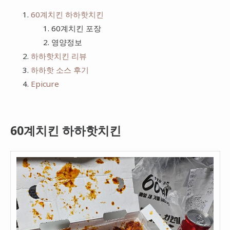
치킨
60계치킨 하하핫치킨
프랭크버거
60계치킨 포장
피자
bhc
영양정보
햄버거
하하핫치킨 리뷰
하하핫 소스 후기
Epicure
60계치킨 하하핫치킨