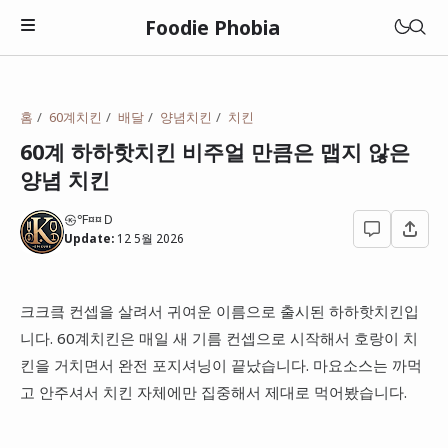
Foodie Phobia
맛집
홈
60계치킨
배달
양념치킨
치킨
멋집(매력)
60계 하하핫치킨 비주얼 만큼은 맵지 않은
관악구
양념 치킨
성집(갓성비)
광진구
광주광역시
상집(특이함)
㉿℉¤¤Ｄ
동대문구
Update:
12 5월 2026
대전광역시
고깃집
동작구
전라남도
돈까스
크크킄 컨셉을 살려서 귀여운 이름으로 출시된 하하핫치킨입
성북구
롯데리아
충청남도
니다. 60계치킨은 매일 새 기름 컨셉으로 시작해서 호랑이 치
라면
영등포구
맘스터치
킨을 거치면서 완전 포지셔닝이 끝났습니다. 마요소스는 까먹
일본
이자카야
고 안주셔서 치킨 자체에만 집중해서 제대로 먹어봤습니다.
종로구
버거킹
중국집
성남시
맥도날드