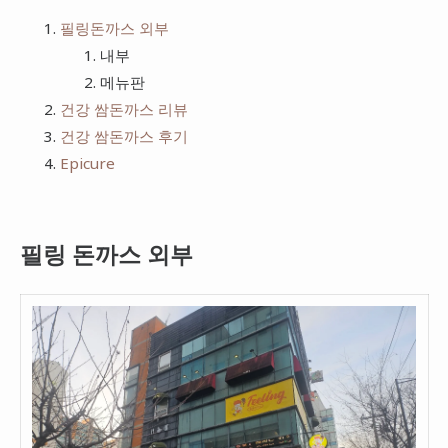
치킨
필링돈까스 외부
프랭크버거
내부
피자
bhc
메뉴판
햄버거
건강 쌈돈까스 리뷰
건강 쌈돈까스 후기
Epicure
필링 돈까스 외부