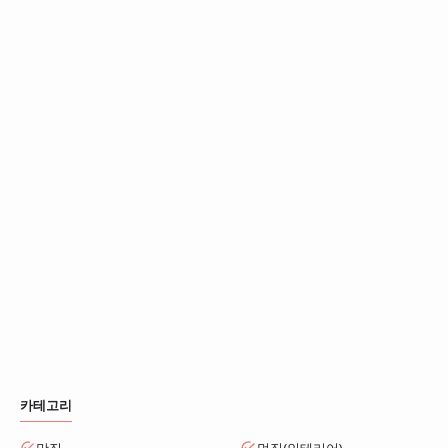
카테고리
맛집
멋집(인테리어)