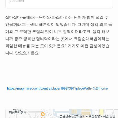
post.html
한 밑바탕을 기반으로 어쩔 수 없이 유명
해지면서 대돈여지도에도 선정되고, 특이
점도 있는 상집이기도 합니다.
살다살다 들깨라는 단어와 파스타 라는 단어가 함께 쓰일 수
있을꺼라고는 생각 해본적이 없었습니다. 그런데 생각 외로 들
깨와 그 꾸덕한 크림의 맛이 너무 찰떡이더라고요. 생각 해보
니까 광주 행복한 담벼락이라는 곳에서 크림순대국밥이라는
괴랄한 메뉴를 파는 곳이 있거든요? 거기도 이런 감성이었습
니다. 맛있었거든요;
https://map.naver.com/p/entry/place/19997391?placePath=%2Fhome