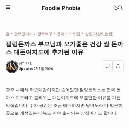
Foodie Phobia
맛집
홈
광주광역시
광주북구
돈까스
맛집
상집(개성있는집)
멋집(매력)
필링돈까스 부모님과 오기좋은 건강 쌈 돈까
관악구
스 대돈여지도에 추가된 이유
성집(갓성비)
광진구
광주광역시
상집(특이함)
㉿℉¤¤Ｄ
동대문구
Update:
23 6월 2026
대전광역시
고깃집
동작구
전라남도
돈까스
광주 내에서 터줏대감이지만 숨어있던 필링돈까스는 전국 돈
성북구
롯데리아
충청남도
까스 지도라고 불리우는 대돈여지도에 오를만한 이유를 가진
라면
영등포구
맘스터치
맛집입니다. 주차 공간은 조금 애매하지만 남녀노소 다 방문한
일본
이자카야
곳으로 개성있는 메뉴도 계속 출시되는 상집이기도 합니다.
종로구
버거킹
중국집
성남시
맥도날드