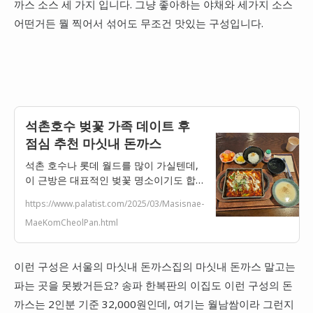
까스 소스 세 가지 입니다. 그냥 좋아하는 야채와 세가지 소스
어떤거든 뭘 찍어서 섞어도 무조건 맛있는 구성입니다.
석촌호수 벚꽃 가족 데이트 후
점심 추천 마싯내 돈까스
석촌 호수나 롯데 월드를 많이 가실텐데,
이 근방은 대표적인 벚꽃 명소이기도 합
니다. 인근 데이트나 가족들이 갈만한 식
https://www.palatist.com/2025/03/Masisnae-
당 중에 정말 맛있는 맛집이자 깔끔한 인
MaeKomCheolPan.html
테리어가 특징인 멋집 마싯내입니다. 돈까
스 튀김 자체를 너무 잘 튀기셔서 고기 맛
부터 깔고 갑니다.
이런 구성은 서울의 마싯내 돈까스집의 마싯내 돈까스 말고는
파는 곳을 못봤거든요? 송파 한복판의 이집도 이런 구성의 돈
까스는 2인분 기준 32,000원인데, 여기는 월남쌈이라 그런지