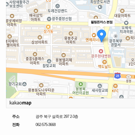
필링돈까스 본점
주소
광주 북구 설죽로 297 2-3층
전화
062-575-3668