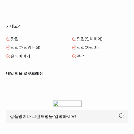
카테고리
맛집
멋집(인테리어)
상집(개성있는집)
성집(가성비)
음식이야기
즉석
내일 먹을 로켓프레쉬