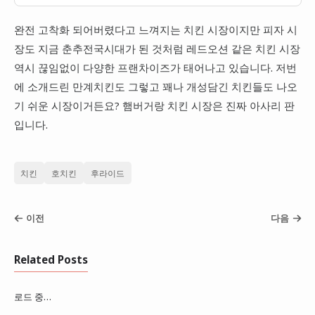
일 간장치킨과 양아 청량 땡초 등 자극적
이지 않는 얼큰한 종류도 좋거든요.
완전 고착화 되어버렸다고 느껴지는 치킨 시장이지만 피자 시
장도 지금 춘추전국시대가 된 것처럼 레드오션 같은 치킨 시장
역시 끊임없이 다양한 프랜차이즈가 태어나고 있습니다. 저번
에 소개드린 만계치킨도 그렇고 꽤나 개성담긴 치킨들도 나오
기 쉬운 시장이거든요? 햄버거랑 치킨 시장은 진짜 아사리 판
입니다.
치킨
호치킨
후라이드
이전
다음
Related Posts
로드 중…