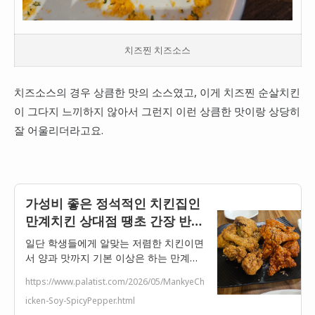
치즈찐 치즈소스
치즈소스의 경우 상큼한 맛의 소스였고, 이게 치즈찐 순살치킨
이 그다지 느끼하지 않아서 그런지 이런 상큼한 맛이랑 상당히
잘 어울리더라고요.
가성비 좋은 정석적인 치킨집인
만계치킨 상대점 땡초 간장 반반
후기
일단 학생들에게 알맞는 저렴한 치킨이면
서 양과 맛까지 기본 이상은 하는 만계치
킨입니다. 많이 알려지지는 않았지만 조선
https://www.palatist.com/2026/05/MankyeCh
대, 전남대 학생이라면 한번 쯤은 들어보
icken-Soy-SpicyPepper.html
거나 먹어보길 기원하는 곳입니다. 옛스타