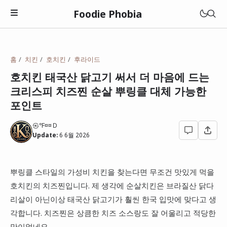
Foodie Phobia
맛집
홈
치킨
호치킨
후라이드
멋집(매력)
호치킨 태국산 닭고기 써서 더 마음에 드는
관악구
크리스피 치즈찐 순살 뿌링클 대체 가능한
성집(갓성비)
광진구
포인트
광주광역시
상집(특이함)
동대문구
㉿℉¤¤Ｄ
대전광역시
고깃집
Update:
6 6월 2026
동작구
전라남도
돈까스
성북구
롯데리아
충청남도
뿌링클 스타일의 가성비 치킨을 찾는다면 무조건 맛있게 먹을
라면
영등포구
맘스터치
호치킨의 치즈찐입니다. 제 생각에 순살치킨은 브라질산 닭다
일본
이자카야
리살이 아닌이상 태국산 닭고기가 훨씬 한국 입맛에 맞다고 생
종로구
버거킹
각합니다. 치즈찐은 상큼한 치즈 소스랑도 잘 어울리고 적당한
중국집
성남시
맥도날드
맛이었네요.